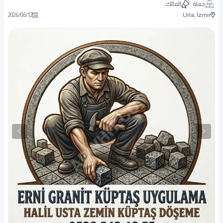
جملة
المالك
2026
/
06
/
12
Urla, İzmir