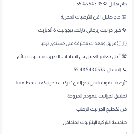
حاج هليل 0538 543 48 55
🏗️ حاج هليل | فن الأرضيات الحجرية
💎 خبير جرانيت إيرغاني، بازلت، بيجونيت & أنديزيت
🇹🇷 فريق ومعدات محترفة على مستوى تركيا
🛣️ أعلى معايير العمل في الساحات، الطرق وتنسيق الحدائق
📞 الاتصال: 0538 543 48 55
"أرضيات قوية تلتقي مع الفن." تركيب حجر مكعب نمط فيينا
تطبيق الجرانيت بنموذج المروحة
فن تقطيع الجرانيت الرطب
هندسة الباركيه الإنترلوك المتداخل