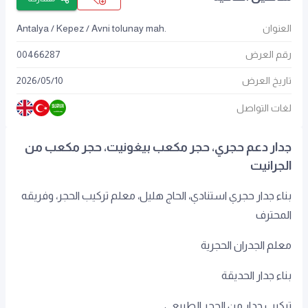
العنوان
Antalya / Kepez / Avni tolunay mah.
رقم العرض
00466287
تاريخ العرض
10
/
05
/
2026
لغات التواصل
جدار دعم حجري، حجر مكعب بيغونيت، حجر مكعب من
الجرانيت
بناء جدار حجري استنادي، الحاج هليل، معلم تركيب الحجر، وفريقه
المحترف
معلم الجدران الحجرية
بناء جدار الحديقة
تركيب جدار من الحجر الطبيعي