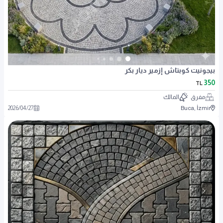
بيجونيت كوبتاش إزمير ديار بكر
350
TL
مفرق
المالك
2026
/
04
/
27
Buca, İzmir