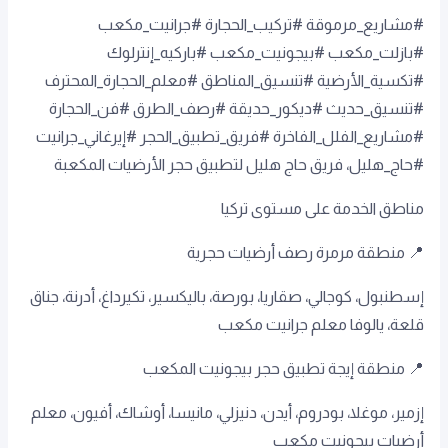
#مشاريع_مرموقة #تركيب_الحجارة #جرانيت_مكعب
#بازلت_مكعب #بيجونيت_مكعب #باركيه_إنترلوك
#تكسية_الأرضية #تنسيق_المناطق #معلم_الحجارة_المحترف
#تنسيق_حديث #ديكور_حديقة #رصف_الطرق #فن_الحجارة
#مشاريع_الفلل_الفاخرة #فريق_تطبيق_الحجر #إيرغاني_جرانيت
#حاج_هليل، فريق حاج هليل لتطبيق حجر الأرضيات المكعبة
مناطق الخدمة على مستوى تركيا
📍 منطقة مرمرة رصف أرضيات حجرية
إسطنبول، كوجالي، صقاريا، بورصة، باليكسير، تكيرداغ، أدرنة، جناق
قلعة، يالوفا معلم جرانيت مكعب
📍 منطقة إيجة تطبيق حجر بيجونيت المكعب
إزمير، موغلا، بودروم، أيدن، دنيزلي، مانيسا، أوشاك، أفيون، معلم
أرضيات بيجونيت مكعب