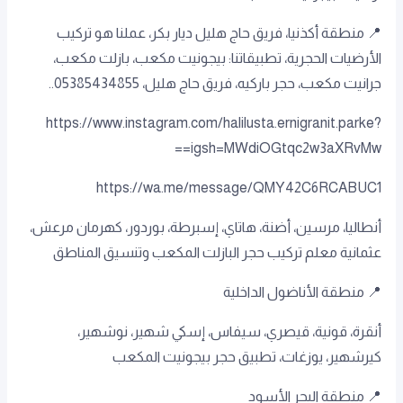
📍 منطقة أكذنيا، فريق حاج هليل ديار بكر، عملنا هو تركيب
الأرضيات الحجرية، تطبيقاتنا: بيجونيت مكعب، بازلت مكعب،
جرانيت مكعب، حجر باركيه، فريق حاج هليل، 05385434855..
https://www.instagram.com/halilusta.ernigranit.parke?
igsh=MWdiOGtqc2w3aXRvMw==
https://wa.me/message/QMY42C6RCABUC1
أنطاليا، مرسين، أضنة، هاتاي، إسبرطة، بوردور، كهرمان مرعش،
عثمانية معلم تركيب حجر البازلت المكعب وتنسيق المناطق
📍 منطقة الأناضول الداخلية
أنقرة، قونية، قيصري، سيفاس، إسكي شهير، نوشهير،
كيرشهير، يوزغات، تطبيق حجر بيجونيت المكعب
📍 منطقة البحر الأسود