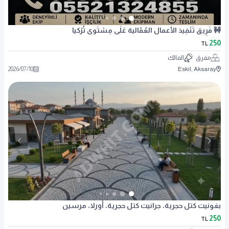
🚧 فَرِيق تَنْفِيذ الأعمال العُمّالية عَلَى مِسْتَوى تُرْكيا
250
TL
مفرق
المالك
2026
/
07
/
10
Eskil, Aksaray
بغونيت كتل حجرية، جرانيت كتل حجرية، أورلا، مرسين
250
TL