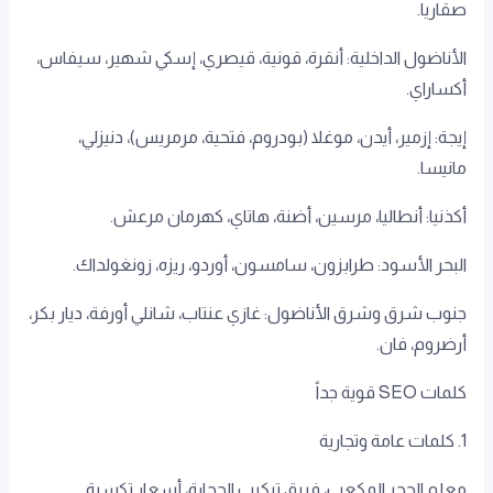
صقاريا.
الأناضول الداخلية: أنقرة، قونية، قيصري، إسكي شهير، سيفاس،
أكساراي.
إيجة: إزمير، أيدن، موغلا (بودروم، فتحية، مرمريس)، دنيزلي،
مانيسا.
أكذنيا: أنطاليا، مرسين، أضنة، هاتاي، كهرمان مرعش.
البحر الأسود: طرابزون، سامسون، أوردو، ريزه، زونغولداك.
جنوب شرق وشرق الأناضول: غازي عنتاب، شانلي أورفة، ديار بكر،
أرضروم، فان.
كلمات SEO قوية جداً
1. كلمات عامة وتجارية
معلم الحجر المكعب، فريق تركيب الحجارة، أسعار تكسية