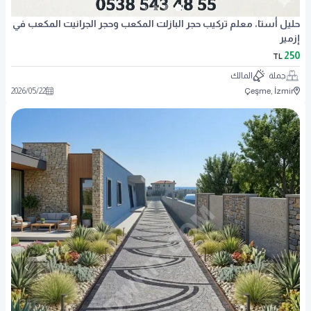
حليل أستا، معلم تركيب حجر البازلت المكعب وحجر الجرانيت المكعب في
إزمير
250
TL
جملة
المالك
2026
/
05
/
22
Çeşme, İzmir