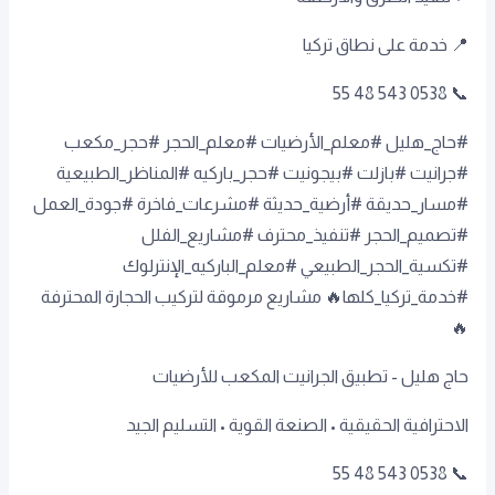
📍 خدمة على نطاق تركيا
📞 0538 543 48 55
#حاج_هليل #معلم_الأرضيات #معلم_الحجر #حجر_مكعب
#جرانيت #بازلت #بيجونيت #حجر_باركيه #المناظر_الطبيعية
#مسار_حديقة #أرضية_حديثة #مشرعات_فاخرة #جودة_العمل
#تصميم_الحجر #تنفيذ_محترف #مشاريع_الفلل
#تكسية_الحجر_الطبيعي #معلم_الباركيه_الإنترلوك
#خدمة_تركيا_كلها🔥 مشاريع مرموقة لتركيب الحجارة المحترفة
🔥
حاج هليل - تطبيق الجرانيت المكعب للأرضيات
الاحترافية الحقيقية • الصنعة القوية • التسليم الجيد
📞 0538 543 48 55