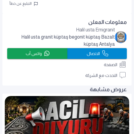
التبليغ عن خطأ
معلومات المعلن
Halil usta Ernigranit
Halil usta granit küptaş begonit küptaş Bazalt
küptaş Antalya
الاتصال
واتس آب
الصفحة
التحدث مع الشركة
عروض مشابهة