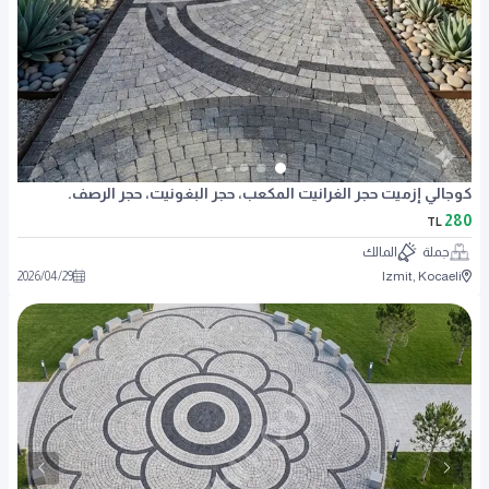
كوجالي إزميت حجر الغرانيت المكعب، حجر البغونيت، حجر الرصف.
280
TL
جملة
المالك
2026
/
04
/
29
Izmit, Kocaeli