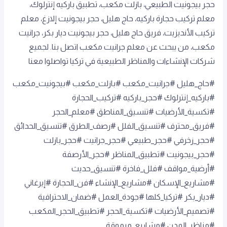
حجر بيجونيت الطبيعي، بازلت مكعب، تطبيق باركيه إنترلوك،
معلم تركيب حجارة باركيه، حاج هليل، حجر بيجونيت إلازغ، معلم
تركيب الأنديزيت، فريق حاج هليل، حجر بيجونيت ديار بكر، جرانيت
مكعب، من يبحث عن معلم جرانيت مكعب اتصل بنا. لجميع
شركات الإنشاءات والمناظر الطبيعية في تركيا تواصلوا معنا
#حاج_هليل #جرانيت_مكعب #بازلت_مكعب #بيجونيت_مكعب
#باركيه_إنترلوك #حجر_باركيه #تركيب_الحجارة
#تكسية_الأرضيات #تنسيق_المناطق #معلم_الحجر
#فريق_محترف #تنسيق_الفلل #رصف_الطرق #تنسيق_الحدائق
#حجر_زخرفي #حجر_طبيعي #حجر_جرانيت #حجر_بازلت
#حجر_بيجونيت #تطبيق_المناظر #حجر_الأرصفة
#أرضية_مواقف #فلل_فاخرة #تنسيق_حديث
#مشاريع_الإسكان #مشاريع_الإنشاء #فن_الحجارة #إيرغاني
#ديار_بكر #تركيا_كلها #جودة_العمل #ضمان_الاحترافية
#تصميم_الأرضيات #تكسية_الحجر #تطبيق_الحجر_المكعب
#مناظر_المدن #مشاريع_مرموقة