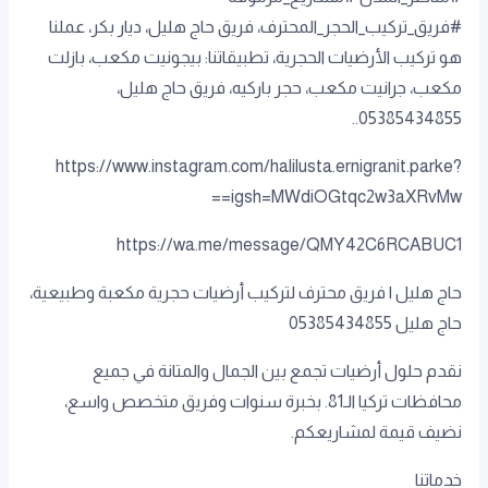
#فريق_تركيب_الحجر_المحترف، فريق حاج هليل، ديار بكر، عملنا
هو تركيب الأرضيات الحجرية، تطبيقاتنا: بيجونيت مكعب، بازلت
مكعب، جرانيت مكعب، حجر باركيه، فريق حاج هليل،
05385434855..
https://www.instagram.com/halilusta.ernigranit.parke?
igsh=MWdiOGtqc2w3aXRvMw==
https://wa.me/message/QMY42C6RCABUC1
حاج هليل | فريق محترف لتركيب أرضيات حجرية مكعبة وطبيعية،
حاج هليل 05385434855
نقدم حلول أرضيات تجمع بين الجمال والمتانة في جميع
محافظات تركيا الـ81. بخبرة سنوات وفريق متخصص واسع،
نضيف قيمة لمشاريعكم.
خدماتنا