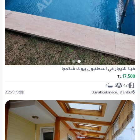
فيلا للايجار في اسطنبول بيوك شكمجا
17,500
TL
4
3
4+1
2026
/
01
/
03
Büyükçekmece, İstanbul