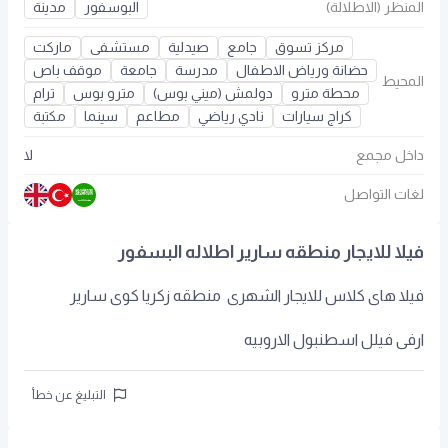
المنظر (الاطلالة)
البوسفور
مدينة
مركز تسوق
جامع
صيدلية
مستشفى
ماركت
حضانة ورياض الاطفال
مدرسة
جامعة
موقف باص
المحيط
محطة مترو
دولمش (ميني بوس)
مترو بوس
ترام
كراج سيارات
نادي رياضي
مطاعم
سينما
مكتبة
داخل مجمع
لا
لغات التواصل
فيلا للايجار منطقه سارير اطلاله البسفور
فيلا هاى كلاس للايجار الشهرى منطقه زكريا كوى سارير
ارفى فيلل اسطنبول الاروبيه
التبليغ عن خطأ