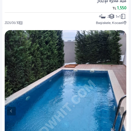
فيلا فاخرة للإيجار
1,550
TL
4
2
5+1
2026
/
06
/
30
Başiskele, Kocaeli