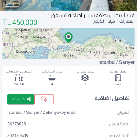
فيلا للايجار منطقه سارير اطلاله البسفور
TL
450,000
العقارات
فيلا
للايجار
İstanbul / Sarıyer
عدد الغرف
عدد الطوابق
عدد الحمامات
المساحة الاجمالية
6+2
3
4
850 م²
تفاصيل اضافية
مشاركة
العنوان
İstanbul / Sarıyer / Zekeriyaköy mah.
رقم العرض
00378628
تاريخ العرض
15
/
05
/
2024