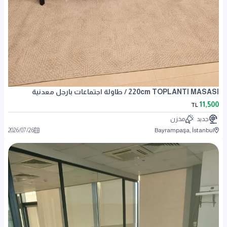
220cm TOPLANTI MASASI / طاولة اجتماعات بارجل معدنية
11,500
TL
جديد
مخزن
2026
/
07
/
26
Bayrampaşa, İstanbul