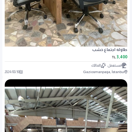
طاوله اجتماع خشب
3,400
TL
مستعمل
المالك
2024
/
08
/
30
Gaziosmanpaşa, İstanbul