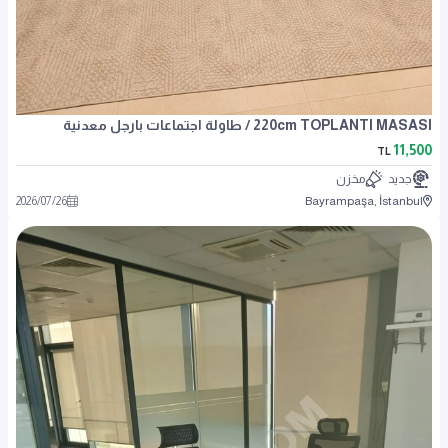
220cm TOPLANTI MASASI / طاولة اجتماعات بارجل معدنية
11,500
TL
جديد
مخزن
2026
/
07
/
26
Bayrampaşa, İstanbul