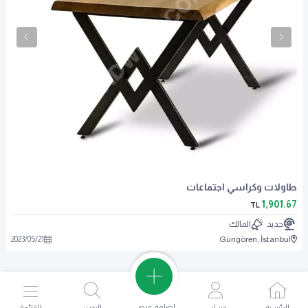
طاولات وكراسي اجتماعات
1,901.67
TL
جديد
المالك
2023
/
05
/
21
Güngören, İstanbul
اضافة عرض
الرئيسية
حسابي
البحث
القائمة