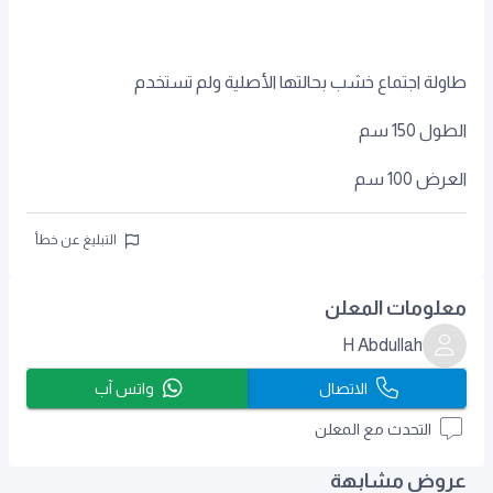
طاولة اجتماع خشب بحالتها الأصلية ولم تستخدم
الطول 150 سم
العرض 100 سم
التبليغ عن خطأ
معلومات المعلن
H Abdullah
الاتصال
واتس آب
التحدث مع المعلن
عروض مشابهة