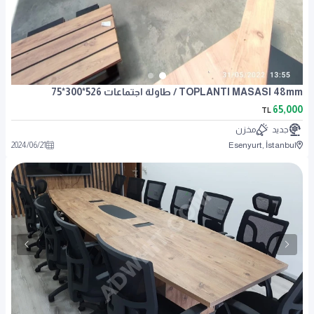
TOPLANTI MASASI 48mm / طاولة اجتماعات 526*300*75
65,000
TL
جديد
مخزن
2024
/
06
/
21
Esenyurt, İstanbul