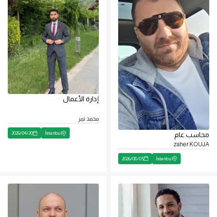
إدارة الأعمال
محمد تمر
2026
/
04
/
20
İstanbul
محاسب عام
zaher KOUJA
2026
/
08
/
05
İstanbul