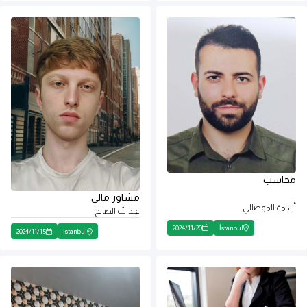
محاسب
مشاور مالي
أسامة الموصللي
عبدالله الصالح
2024
/
11
/
20
İstanbul
2024
/
11
/
15
İstanbul