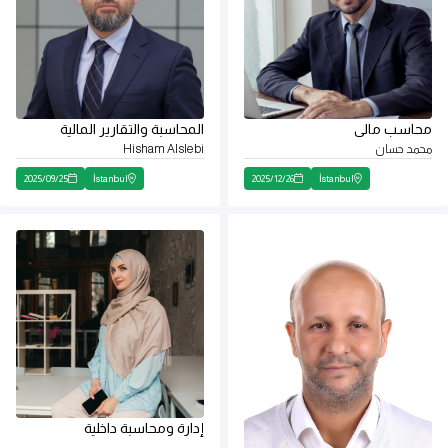
محاسب مالى
المحاسبة والتقارير المالية
محمد حسان
Hisham Alslebi
2025
/
09
/
25
İstanbul
2025
/
12
/
26
İstanbul
إدارة ومحاسبة داخلية