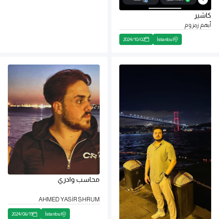
كاشير
أيهم زمزوم
2024
/
10
/
02
İstanbul
محاسب وادري
AHMED YASİR SHRUM
2024
/
06
/
19
İstanbul