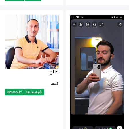
صالح
العبيد
2024
/
09
/
23
Gaziantep