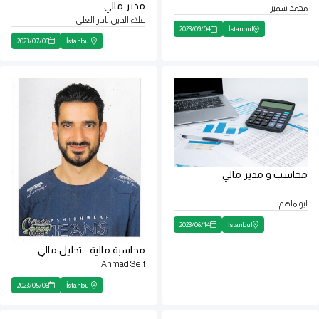
مدير مالي
محمد سمير
علاء الدين نادر العلي
2023
/
09
/
04
İstanbul
2023
/
07
/
06
İstanbul
محاسب و مدير مالي
ابو ملهم
2023
/
06
/
14
İstanbul
محاسبة مالية - تحليل مالي
Ahmad Seif
2023
/
05
/
06
İstanbul