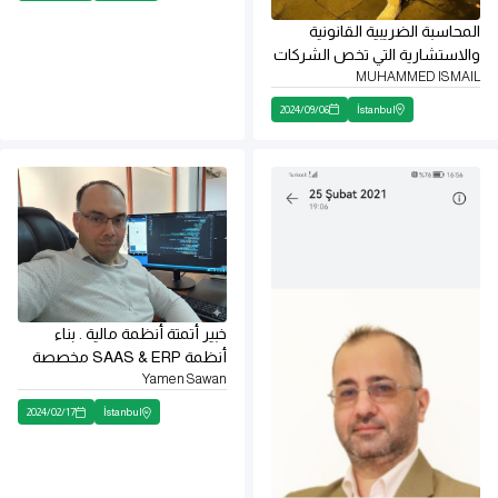
المحاسبة الضريبية القانونية
والاستشارية التي تخص الشركات
MUHAMMED ISMAIL
2024
/
09
/
06
İstanbul
خبیر أتمتة أنظمة مالیة . بناء
أنظمة SAAS & ERP مخصصة
Yamen Sawan
2024
/
02
/
17
İstanbul