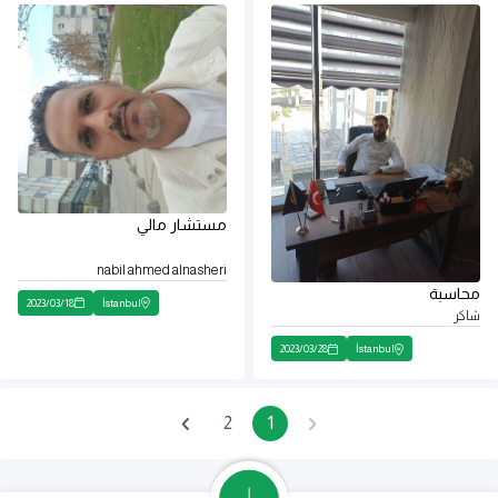
مستشار مالي
nabil ahmed alnasheri
محاسبة
2023
/
03
/
18
İstanbul
شاكر
2023
/
03
/
28
İstanbul
2
1