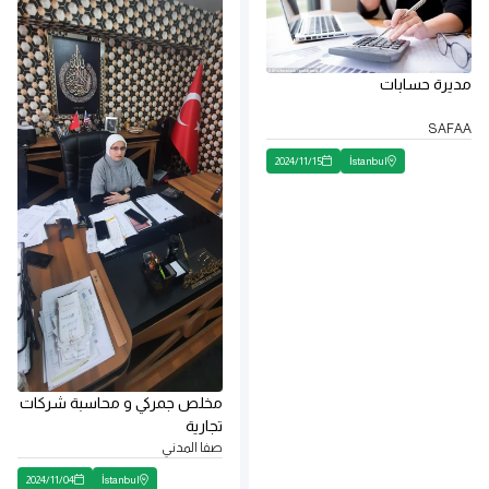
مديرة حسابات
SAFAA
2024
/
11
/
15
İstanbul
مخلص جمركي و محاسبة شركات
تجارية
صفا المدني
2024
/
11
/
04
İstanbul