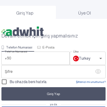
Giriş Yap
Üye Ol
Devam etmek için giriş yapmalısınız
Telefon Numarası
E-Posta
Telefon Numarası
Ülke
+90
Turkey
Şifre
Bu cihazda beni hatırla
Şifrenizi mi unuttunuz?
Giriş Yap
ya da