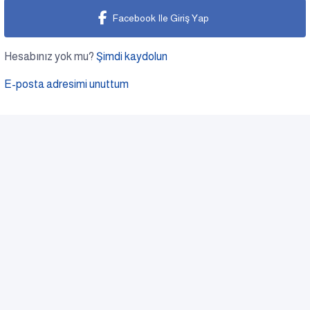
Facebook Ile Giriş Yap
Hesabınız yok mu?
Şimdi kaydolun
E-posta adresimi unuttum