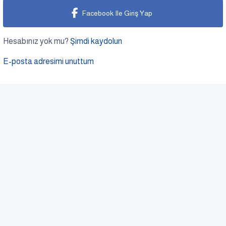
Facebook Ile Giriş Yap
Hesabınız yok mu?
Şimdi kaydolun
E-posta adresimi unuttum