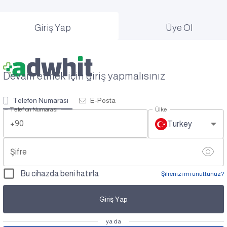
Giriş Yap
Üye Ol
Devam etmek için giriş yapmalısınız
Telefon Numarası
E-Posta
Telefon Numarası
Ülke
+90
Turkey
Şifre
Bu cihazda beni hatırla
Şifrenizi mi unuttunuz?
Giriş Yap
ya da