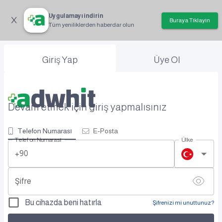
Uygulamayı indirin
Buraya Tıklayın
Tüm yeniliklerden haberdar olun
Giriş Yap
Üye Ol
Devam etmek için giriş yapmalısınız
Telefon Numarası
E-Posta
Telefon Numarası
Ülke
+90
Şifre
Bu cihazda beni hatırla
Şifrenizi mi unuttunuz?