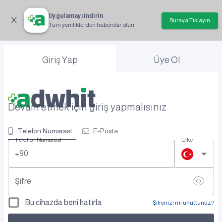
Uygulamayı indirin
Buraya Tıklayın
Tüm yeniliklerden haberdar olun
Giriş Yap
Üye Ol
Devam etmek için giriş yapmalısınız
Telefon Numarası
E-Posta
Telefon Numarası
Ülke
+90
Şifre
Bu cihazda beni hatırla
Şifrenizi mi unuttunuz?