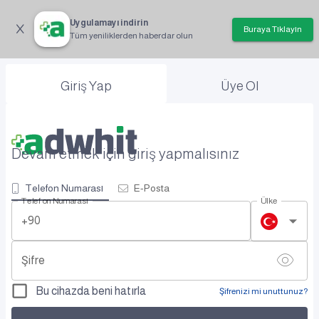
Uygulamayı indirin
Buraya Tıklayın
Tüm yeniliklerden haberdar olun
Giriş Yap
Üye Ol
Devam etmek için giriş yapmalısınız
Telefon Numarası
E-Posta
Telefon Numarası
Ülke
+90
Şifre
Bu cihazda beni hatırla
Şifrenizi mi unuttunuz?