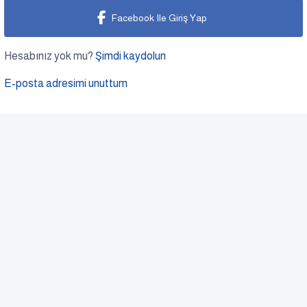
Facebook Ile Giriş Yap
Hesabınız yok mu?
Şimdi kaydolun
E-posta adresimi unuttum