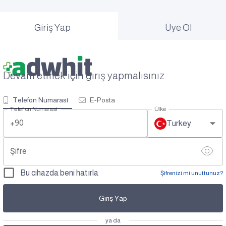
Giriş Yap
Üye Ol
Devam etmek için giriş yapmalısınız
Telefon Numarası
E-Posta
Telefon Numarası
Ülke
+90
Turkey
Şifre
Bu cihazda beni hatırla
Şifrenizi mi unuttunuz?
Giriş Yap
ya da