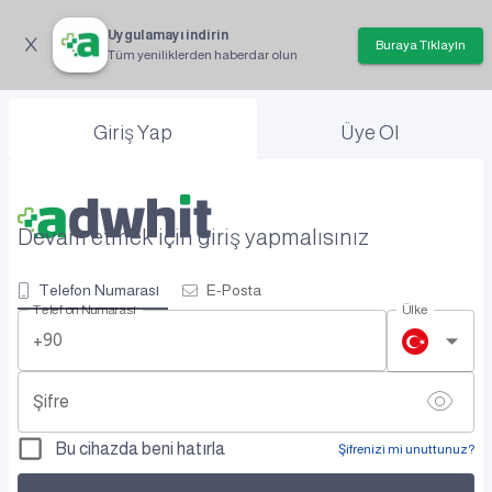
Uygulamayı indirin
Buraya Tıklayın
Tüm yeniliklerden haberdar olun
Giriş Yap
Üye Ol
Devam etmek için giriş yapmalısınız
Telefon Numarası
E-Posta
Telefon Numarası
Ülke
+90
Şifre
Bu cihazda beni hatırla
Şifrenizi mi unuttunuz?