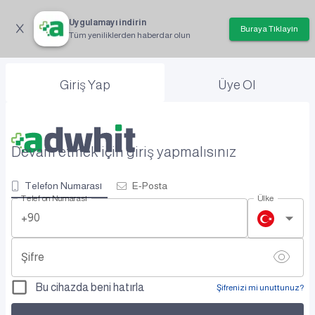
Uygulamayı indirin
Buraya Tıklayın
Tüm yeniliklerden haberdar olun
Giriş Yap
Üye Ol
Devam etmek için giriş yapmalısınız
Telefon Numarası
E-Posta
Telefon Numarası
Ülke
+90
Şifre
Bu cihazda beni hatırla
Şifrenizi mi unuttunuz?