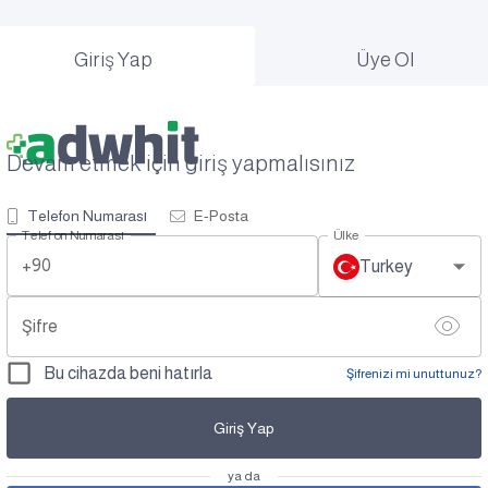
Giriş Yap
Üye Ol
Devam etmek için giriş yapmalısınız
Telefon Numarası
E-Posta
Telefon Numarası
Ülke
+90
Turkey
Şifre
Bu cihazda beni hatırla
Şifrenizi mi unuttunuz?
Giriş Yap
ya da