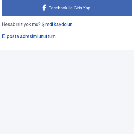
Facebook Ile Giriş Yap
Hesabınız yok mu?
Şimdi kaydolun
E-posta adresimi unuttum