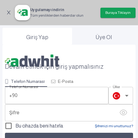
Uygulamayı indirin
Buraya Tıklayın
Tüm yeniliklerden haberdar olun
Giriş Yap
Üye Ol
Devam etmek için giriş yapmalısınız
Telefon Numarası
E-Posta
Telefon Numarası
Ülke
+90
Şifre
Bu cihazda beni hatırla
Şifrenizi mi unuttunuz?