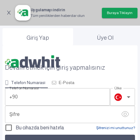
Uygulamayı indirin
Buraya Tıklayın
Tüm yeniliklerden haberdar olun
Giriş Yap
Üye Ol
Devam etmek için giriş yapmalısınız
Telefon Numarası
E-Posta
Telefon Numarası
Ülke
+90
Şifre
Bu cihazda beni hatırla
Şifrenizi mi unuttunuz?