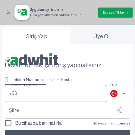
Uygulamayı indirin
Buraya Tıklayın
Tüm yeniliklerden haberdar olun
Giriş Yap
Üye Ol
Devam etmek için giriş yapmalısınız
Telefon Numarası
E-Posta
Telefon Numarası
Ülke
+90
Şifre
Bu cihazda beni hatırla
Şifrenizi mi unuttunuz?