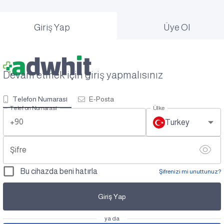
Giriş Yap
Üye Ol
Devam etmek için giriş yapmalısınız
Telefon Numarası
E-Posta
Telefon Numarası
Ülke
+90
Turkey
Şifre
Bu cihazda beni hatırla
Şifrenizi mi unuttunuz?
Giriş Yap
ya da