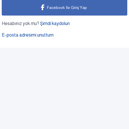
Facebook Ile Giriş Yap
Hesabınız yok mu?
Şimdi kaydolun
E-posta adresimi unuttum