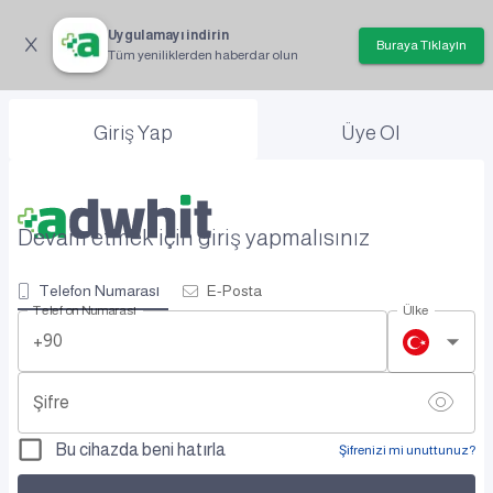
Uygulamayı indirin
Buraya Tıklayın
Tüm yeniliklerden haberdar olun
Giriş Yap
Üye Ol
Devam etmek için giriş yapmalısınız
Telefon Numarası
E-Posta
Telefon Numarası
Ülke
+90
Şifre
Bu cihazda beni hatırla
Şifrenizi mi unuttunuz?