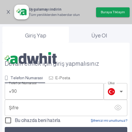
Uygulamayı indirin
Buraya Tıklayın
Tüm yeniliklerden haberdar olun
Giriş Yap
Üye Ol
Devam etmek için giriş yapmalısınız
Telefon Numarası
E-Posta
Telefon Numarası
Ülke
+90
Şifre
Bu cihazda beni hatırla
Şifrenizi mi unuttunuz?