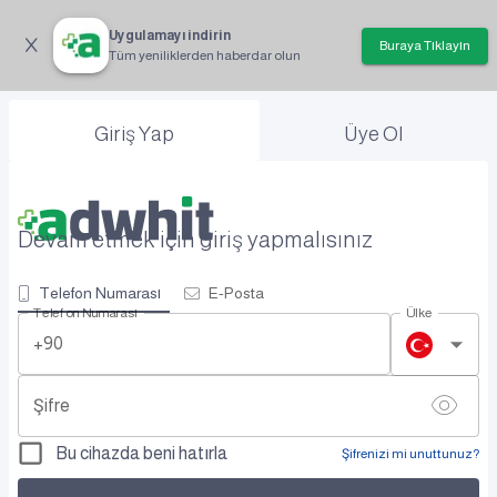
Uygulamayı indirin
Buraya Tıklayın
Tüm yeniliklerden haberdar olun
Giriş Yap
Üye Ol
Devam etmek için giriş yapmalısınız
Telefon Numarası
E-Posta
Telefon Numarası
Ülke
+90
Şifre
Bu cihazda beni hatırla
Şifrenizi mi unuttunuz?