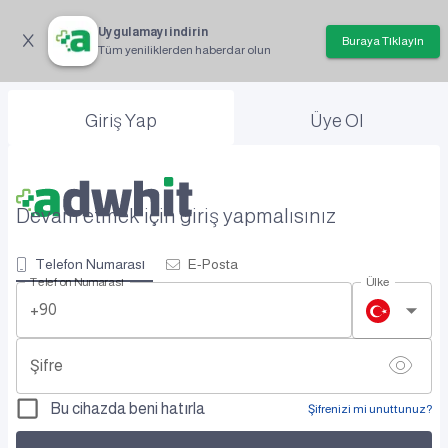
Uygulamayı indirin
Buraya Tıklayın
Tüm yeniliklerden haberdar olun
Giriş Yap
Üye Ol
Devam etmek için giriş yapmalısınız
Telefon Numarası
E-Posta
Telefon Numarası
Ülke
+90
Şifre
Bu cihazda beni hatırla
Şifrenizi mi unuttunuz?