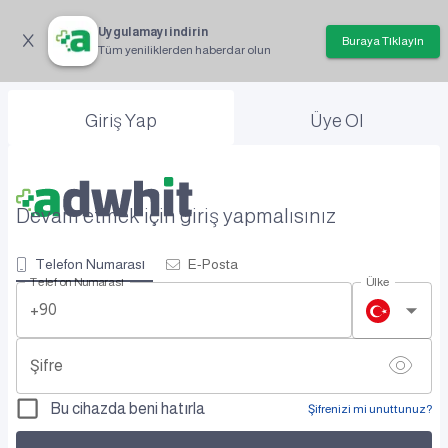
Uygulamayı indirin
Buraya Tıklayın
Tüm yeniliklerden haberdar olun
Giriş Yap
Üye Ol
Devam etmek için giriş yapmalısınız
Telefon Numarası
E-Posta
Telefon Numarası
Ülke
+90
Şifre
Bu cihazda beni hatırla
Şifrenizi mi unuttunuz?