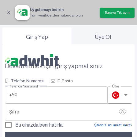
Uygulamayı indirin
Buraya Tıklayın
Tüm yeniliklerden haberdar olun
Giriş Yap
Üye Ol
Devam etmek için giriş yapmalısınız
Telefon Numarası
E-Posta
Telefon Numarası
Ülke
+90
Şifre
Bu cihazda beni hatırla
Şifrenizi mi unuttunuz?