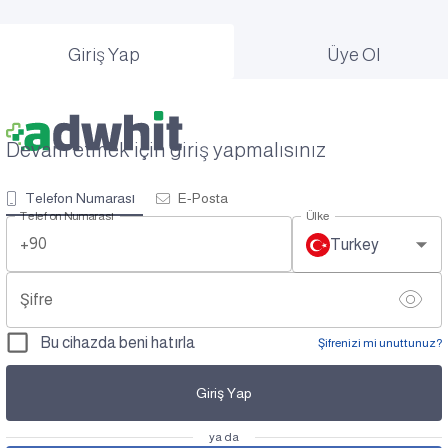
Giriş Yap
Üye Ol
Devam etmek için giriş yapmalısınız
Telefon Numarası
E-Posta
Telefon Numarası
Ülke
+90
Turkey
Şifre
Bu cihazda beni hatırla
Şifrenizi mi unuttunuz?
Giriş Yap
ya da