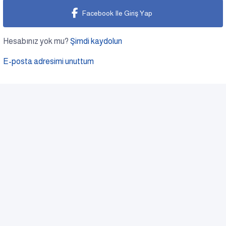
Facebook Ile Giriş Yap
Hesabınız yok mu?
Şimdi kaydolun
E-posta adresimi unuttum