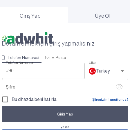
Giriş Yap
Üye Ol
Devam etmek için giriş yapmalısınız
Telefon Numarası
E-Posta
Telefon Numarası
Ülke
+90
Turkey
Şifre
Bu cihazda beni hatırla
Şifrenizi mi unuttunuz?
Giriş Yap
ya da