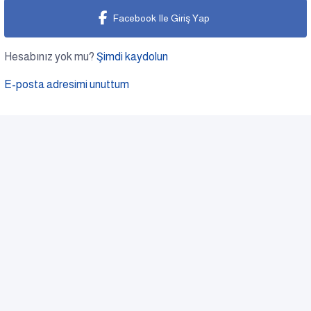
Facebook Ile Giriş Yap
Hesabınız yok mu?
Şimdi kaydolun
E-posta adresimi unuttum