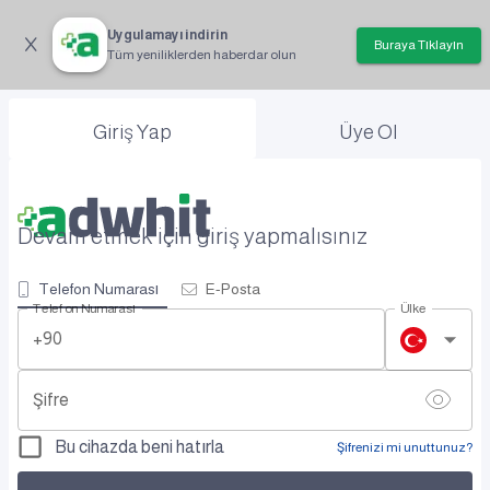
Uygulamayı indirin
Buraya Tıklayın
Tüm yeniliklerden haberdar olun
Giriş Yap
Üye Ol
Devam etmek için giriş yapmalısınız
Telefon Numarası
E-Posta
Telefon Numarası
Ülke
+90
Şifre
Bu cihazda beni hatırla
Şifrenizi mi unuttunuz?