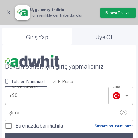
Uygulamayı indirin
Buraya Tıklayın
Tüm yeniliklerden haberdar olun
Giriş Yap
Üye Ol
Devam etmek için giriş yapmalısınız
Telefon Numarası
E-Posta
Telefon Numarası
Ülke
+90
Şifre
Bu cihazda beni hatırla
Şifrenizi mi unuttunuz?