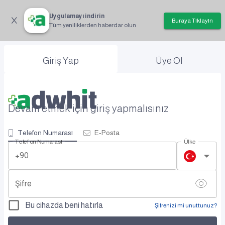
Uygulamayı indirin
Buraya Tıklayın
Tüm yeniliklerden haberdar olun
Giriş Yap
Üye Ol
Devam etmek için giriş yapmalısınız
Telefon Numarası
E-Posta
Telefon Numarası
Ülke
+90
Şifre
Bu cihazda beni hatırla
Şifrenizi mi unuttunuz?