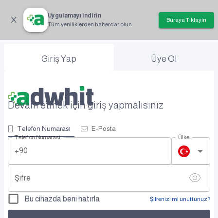
Uygulamayı indirin
Buraya Tıklayın
Tüm yeniliklerden haberdar olun
Giriş Yap
Üye Ol
Devam etmek için giriş yapmalısınız
Telefon Numarası
E-Posta
Telefon Numarası
Ülke
+90
Şifre
Bu cihazda beni hatırla
Şifrenizi mi unuttunuz?