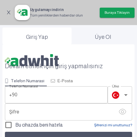
Uygulamayı indirin
Buraya Tıklayın
Tüm yeniliklerden haberdar olun
Giriş Yap
Üye Ol
Devam etmek için giriş yapmalısınız
Telefon Numarası
E-Posta
Telefon Numarası
Ülke
+90
Şifre
Bu cihazda beni hatırla
Şifrenizi mi unuttunuz?