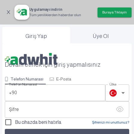
Uygulamayı indirin
Buraya Tıklayın
Tüm yeniliklerden haberdar olun
Giriş Yap
Üye Ol
Devam etmek için giriş yapmalısınız
Telefon Numarası
E-Posta
Telefon Numarası
Ülke
+90
Şifre
Bu cihazda beni hatırla
Şifrenizi mi unuttunuz?