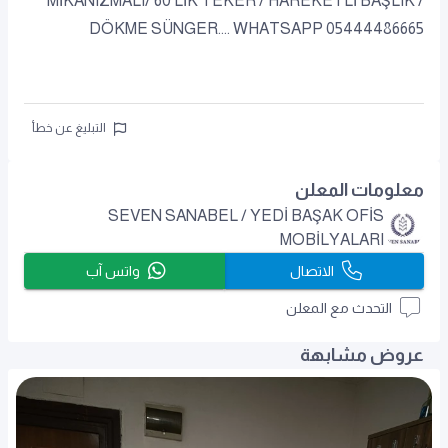
MİKANIZMALI/ 60'LİK TEKER / HAREKETLİ BAŞLIK /
DÖKME SÜNGER.... WHATSAPP 05444486665
التبليغ عن خطأ
معلومات المعلن
SEVEN SANABEL / YEDİ BAŞAK OFİS
MOBİLYALARI
الاتصال
واتس آب
التحدث مع المعلن
عروض مشابهة