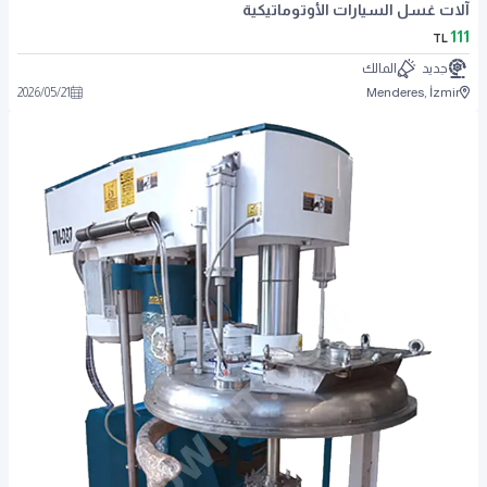
آلات غسل السيارات الأوتوماتيكية
111
TL
جديد
المالك
2026
/
05
/
21
Menderes, İzmir