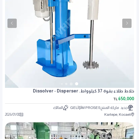
خلاط طلاء بقوة 37 كيلوواط. Dissolver - Disperser
650,000
TL
جديد
ماركة المنتج
GELİŞİM PROSES
المالك
2026
/
01
/
08
Kartepe, Kocaeli