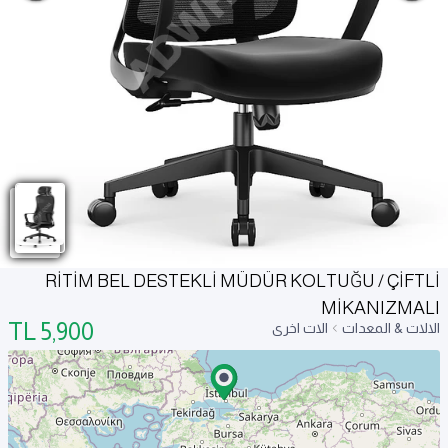
RİTİM BEL DESTEKLİ MÜDÜR KOLTUĞU / ÇİFTLİ
MİKANIZMALI
TL
5,900
الالات & المعدات
الات اخرى