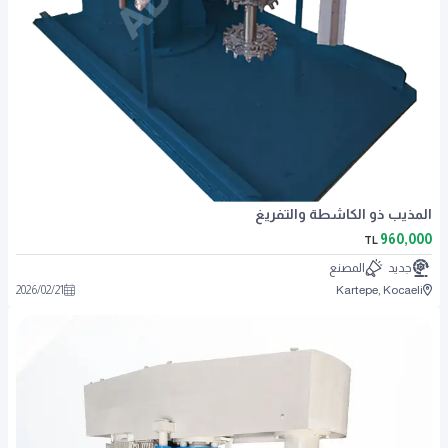
المذيب ذو الكاشطة والتفريغ
960,000
TL
جديد
المصنع
2026
/
02
/
21
Kartepe, Kocaeli