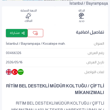
İstanbul / Bayrampaşa
الحالة
الجهة المعلنة
جديد
المالك
تفاصيل اضافية
مشاركة
العنوان
İstanbul / Bayrampaşa / Kocatepe mah.
رقم العرض
00466326
تاريخ العرض
16
/
05
/
2026
لغات التواصل
RİTİM BEL DESTEKLİ MÜDÜR KOLTUĞU / ÇİFTLİ
MİKANIZMALI
RİTİM BEL DESTEKLİ MÜDÜR KOLTUĞU / ÇİFTLİ