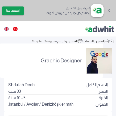
قم بتحميل التطبيق
اضغط هنا
ليصلكم كل جديد من عروض أدويت
/
المهن والخدمات
/
التصميم والرسم
/
Graphic Designer‏‏
Graphic Designer‏‏
الاسم الكامل
Sbdullah Deeb
العمر
33
سنة
الخبرة
5 - 10 سنة
العنوان
Denizköşkler mah.
/
Avcılar
/
İstanbul