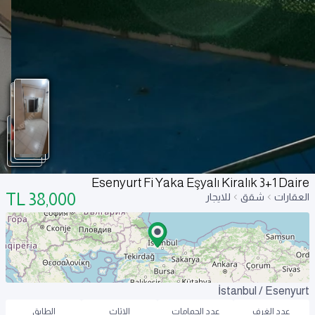
Esenyurt Fi Yaka Eşyalı Kiralık 3+1 Daire
TL
38,000
العقارات
شقق
للايجار
İstanbul / Esenyurt
عدد الغرف
عدد الحمامات
الاثاث
الطابق