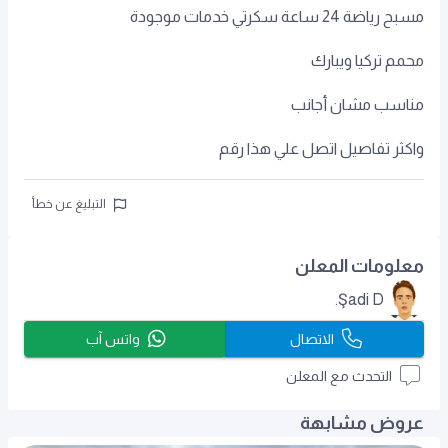
‏مسبح رياضة 24 ساعة سكرتي خدمات موجودة
‏محمم تركيا ‏ويبارك
‏مناسب مشان ‏أجانب
‏واكثر تفاصيل اتصل علي هذا رقم
التبليغ عن خطأ
معلومات المعلن
Şadi D.
الاتصال
واتس آب
التحدث مع المعلن
عروض مشابهة