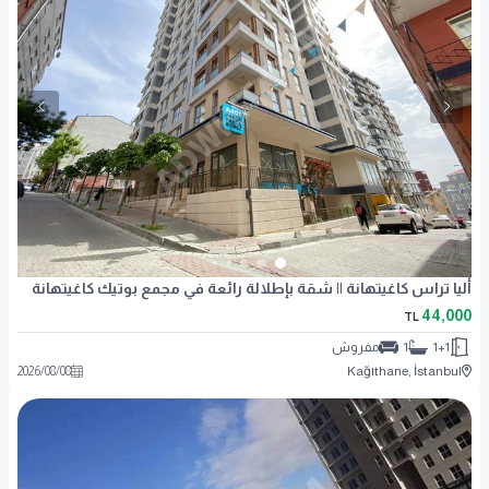
أليا تراس كاغيتهانة || شقة بإطلالة رائعة في مجمع بوتيك كاغيتهانة
44,000
TL
1+1
1
مفروش
2026
/
08
/
08
Kağıthane, İstanbul