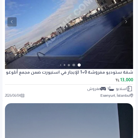
شقة ستوديو مفروشة 0+1 للإيجار في اسنيورت ضمن مجمع أنلوغو
13,000
TL
استديو
1
مفروش
2026
/
06
/
04
Esenyurt, İstanbul