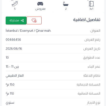
3+1
2
مفروش
5
تفاصيل اضافية
مشاركة
العنوان
İstanbul / Esenyurt / Çınar mah.
رقم العرض
00466456
تاريخ العرض
16
/
06
/
2026
عدد الطوابق
10
عمر البناء
بين 11 - 15
نظام التدفئة
الغاز الطبيعي
المساحة الاجمالية
150 م²
المساحة الصافية
110 م²
نوع الايجار
سنوي