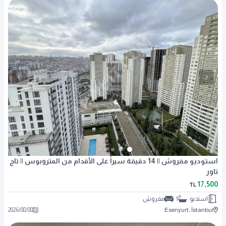
استوديو مفروش || 14 دقيقة سيراً على الأقدام من المتروبوس || تاج
تاور
17,500
TL
استديو
1
مفروش
2026
/
08
/
08
Esenyurt, İstanbul