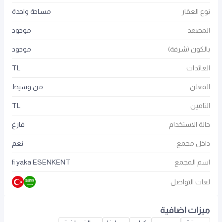
نوع العقار
مساحة واحدة
المصعد
موجود
بالكون (شرفة)
موجود
العائدات
TL
المعلن
من وسيط
التامين
TL
حالة الاستخدام
فارغ
داخل مجمع
نعم
اسم المجمع
fi yaka ESENKENT
لغات التواصل
ميزات اضافية