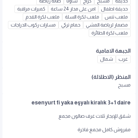
حديقة
مسبح
كراج
ساونا
صالة رياضة
حديقة اطفال
امن على مدار 24 ساعة
كميرات مراقبة
ملعب تنس
ملعب لكرة السلة
ملعب لكرة القدم
مضمار لرياضة المشي
حمام تركي
مسارات ركوب الدراجات
ملعب لكرة الطائرة
الجبهة الامامية
غرب
شمال
المنظر (الاطلالة)
مسبح
esenyurt fi yaka eşyalı kiralık 3+1 daire
‏شقق للإيجار ثلاث غرف صالون مجمع
‏مفروش كامل مجمع فاخرة