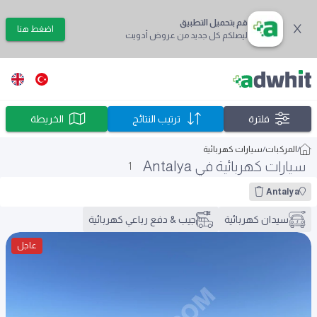
قم بتحميل التطبيق
اضغط هنا
ليصلكم كل جديد من عروض أدويت
فلترة
ترتيب النتائج
الخريطة
/
المركبات
/
سيارات كهربائية
سيارات كهربائية في Antalya
1
Antalya
سيدان كهربائية
جيب & دفع رباعي كهربائية
عاجل