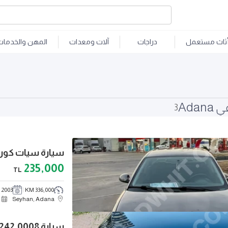
ثاث مستعمل
دراجات
آلات ومعدات
المهن والخدمات
Ada
3
سيارة سيات كوردو
235,000
TL
2003
336,000 KM
Seyhan, Adana
سيارة Volkswagen Jetta 2012 Mod Kl242.0008