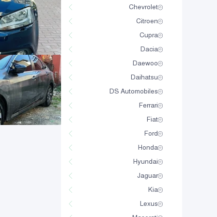
Chevrolet
Citroen
Cupra
Dacia
Daewoo
Daihatsu
DS Automobiles
Ferrari
Fiat
Ford
Honda
Hyundai
Jaguar
Kia
Lexus