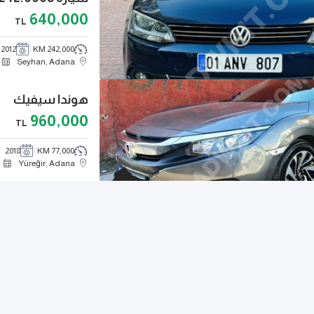
640,000
TL
2012
242,000 KM
Seyhan, Adana
هوندا سيفيك
960,000
TL
2018
77,000 KM
Yüreğir, Adana