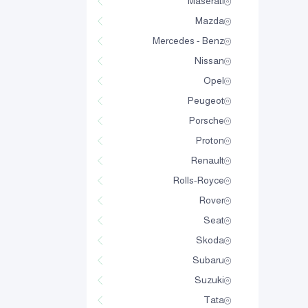
Maserati
Mazda
Mercedes - Benz
Nissan
Opel
Peugeot
Porsche
Proton
Renault
Rolls-Royce
Rover
Seat
Skoda
Subaru
Suzuki
Tata