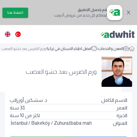
قم بتحميل التطبيق
اضغط هنا
ليصلكم كل جديد من عروض أدويت
/
المهن والخدمات
/
افضل اطباء الاسنان في تركيا
/
ورم الضرس بعد حشو العصب
ورم الضرس بعد حشو العصب
الاسم الكامل
د. سشكين أوزرالپ
العمر
38
سنة
الخبرة
اكثر من 10 سنة
العنوان
Zuhuratbaba mah.
/
Bakırköy
/
İstanbul