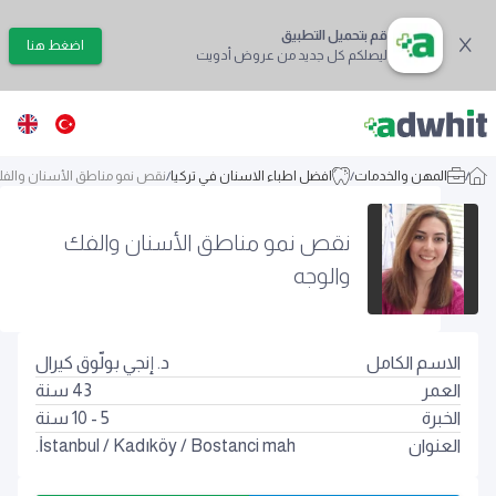
قم بتحميل التطبيق
اضغط هنا
ليصلكم كل جديد من عروض أدويت
/
المهن والخدمات
/
افضل اطباء الاسنان في تركيا
/
نقص نمو مناطق الأسنان والفك
نقص نمو مناطق الأسنان والفك
والوجه
الاسم الكامل
د. إنجي بولّوق كيرال
العمر
43
سنة
الخبرة
5 - 10 سنة
العنوان
Bostanci mah.
/
Kadıköy
/
İstanbul