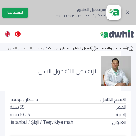
قم بتحميل التطبيق
اضغط هنا
ليصلكم كل جديد من عروض أدويت
/
المهن والخدمات
/
افضل اطباء الاسنان في تركيا
/
نزيف في اللثة حول السن
نزيف في اللثة حول السن
الاسم الكامل
د. حكان دونميز
العمر
55
سنة
الخبرة
5 - 10 سنة
العنوان
Teşvikiye mah.
/
Şişli
/
İstanbul