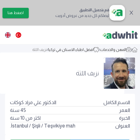
قم بتحميل التطبيق
اضغط هنا
ليصلكم كل جديد من عروض أدويت
/
المهن والخدمات
/
افضل اطباء الاسنان في تركيا
/
نزيف اللثة
نزيف اللثة
الاسم الكامل
الدكتور علي مراد كوكات
العمر
45
سنة
الخبرة
اكثر من 10 سنة
العنوان
Teşvikiye mah.
/
Şişli
/
İstanbul