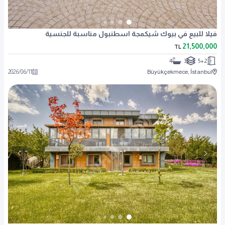
فيلا للبيع في بيوك شيكمجة اسطنبول مناسبة للجنسية
21,500,000
TL
4
3
5+2
2026
/
06
/
11
Büyükçekmece, İstanbul