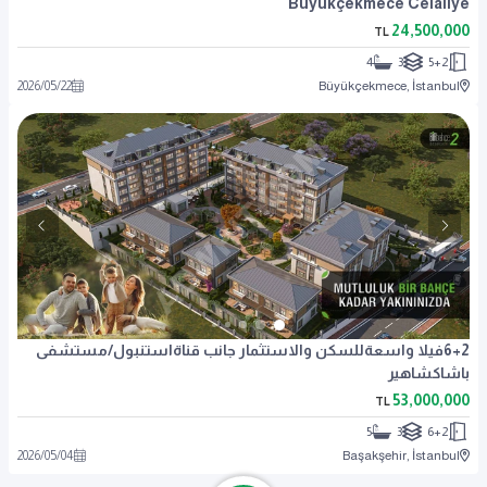
Büyükçekmece Celaliye
24,500,000
TL
4
3
5+2
2026
/
05
/
22
Büyükçekmece, İstanbul
6+2فيلا واسعةللسكن والاستثمار جانب قناةاستنبول/مستشفى
باشاكشاهير
53,000,000
TL
5
3
6+2
2026
/
05
/
04
Başakşehir, İstanbul