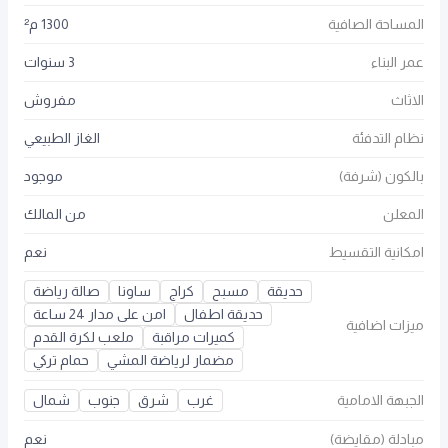
المساحة الصافية
1300 م²
عمر البناء
3 سنوات
الاثاث
مفروش
نظام التدفئة
الغاز الطبيعي
بالكون (شرفة)
موجود
المعلن
من المالك
امكانية التقسيط
نعم
حديقة
مسبح
كراج
ساونا
صالة رياضة
حديقة اطفال
امن على مدار 24 ساعة
ميزات اضافية
كميرات مراقبة
ملعب لكرة القدم
مضمار لرياضة المشي
حمام تركي
الجبهة الامامية
غرب
شرق
جنوب
شمال
مبادلة (مقايضة)
نعم