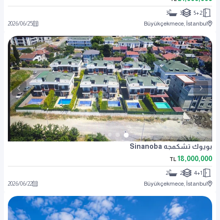
3
3
5+2
2026
/
06
/
25
Büyükçekmece, İstanbul
بويوك تشكمجه Sinanoba
18,000,000
TL
2
2
4+1
2026
/
06
/
22
Büyükçekmece, İstanbul