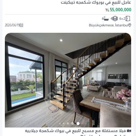
عاجل للبيع في بويوك شكمجه تيبكينت
55,000,000
TL
6
4
6+2
2026
/
06
/
19
Büyükçekmece, İstanbul
🏡 فيلا مستقلة مع مسبح للبيع في بيوك شكمجة جيلاييه