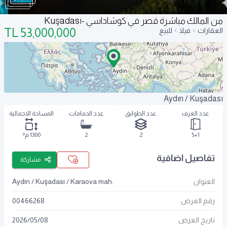
من المالك مباشرة قصر في كوشاداسي -Kuşadası
TL
53,000,000
العقارات
فيلا
للبيع
Aydın / Kuşadası
عدد الغرف
عدد الطوابق
عدد الحمامات
المساحة الاجمالية
5+1
2
2
1300 م²
تفاصيل اضافية
مشاركة
العنوان
Aydın / Kuşadası / Karaova mah.
رقم العرض
00466268
تاريخ العرض
08
/
05
/
2026