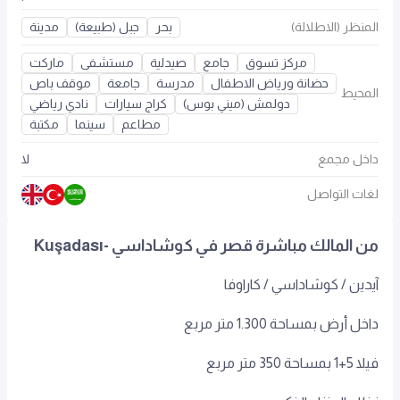
المنظر (الاطلالة)
بحر
جبل (طبيعة)
مدينة
مركز تسوق
جامع
صيدلية
مستشفى
ماركت
حضانة ورياض الاطفال
مدرسة
جامعة
موقف باص
المحيط
دولمش (ميني بوس)
كراج سيارات
نادي رياضي
مطاعم
سينما
مكتبة
داخل مجمع
لا
لغات التواصل
من المالك مباشرة قصر في كوشاداسي -Kuşadası
آيدين / كوشاداسي / كاراوفا
داخل أرض بمساحة 1.300 متر مربع
فيلا 5+1 بمساحة 350 متر مربع