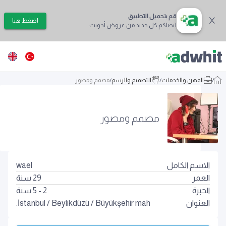
قم بتحميل التطبيق
اضغط هنا
ليصلكم كل جديد من عروض أدويت
/
المهن والخدمات
/
التصميم والرسم
/
مصمم ومصور
مصمم ومصور
الاسم الكامل
wael
العمر
29
سنة
الخبرة
2 - 5 سنة
العنوان
Büyükşehir mah.
/
Beylikdüzü
/
İstanbul