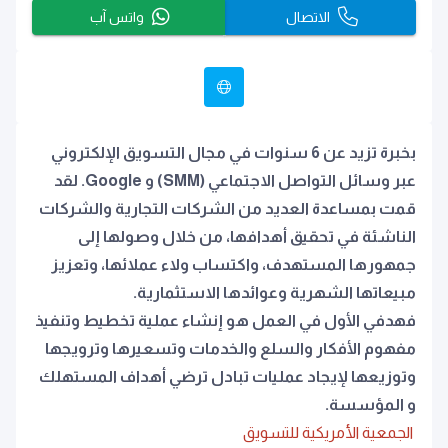
الاتصال
واتس آب
بخبرة تزيد عن 6 سنوات في مجال التسويق الإلكتروني
عبر وسائل التواصل الاجتماعي (SMM) و Google. لقد
قمت بمساعدة العديد من الشركات التجارية والشركات
الناشئة في تحقيق أهدافها، من خلال وصولها إلى
جمهورها المستهدف، واكتساب ولاء عملائها، وتعزيز
مبيعاتها الشهرية وعوائدها الاستثمارية.
فهدﻓﻲ اﻷول ﻓﻲ اﻟﻌﻤﻞ ﻫﻮ إﻧﺸﺎء ﻋﻤﻠﻴﺔ ﺗﺨﻄﻴﻂ وﺗﻨﻔﻴﺬ
ﻣﻔﻬﻮم اﻷﻓﻜﺎر واﻟﺴﻠﻊ واﻟﺨﺪﻣﺎت وﺗﺴﻌﻴﺮﻫﺎ وﺗﺮوﻳﺠﻬﺎ
وﺗﻮزﻳﻌﻬﺎ ﻹﻳﺠﺎد ﻋﻤﻠﻴﺎت ﺗﺒﺎدل ﺗﺮﺿﻲ أﻫﺪاف اﻟﻤﺴﺘﻬﻠﻚ
و اﻟﻤﺆﺳﺴﺔ.
اﻟﺠﻤﻌﻴﺔ اﻷﻣﺮﻳﻜﻴﺔ ﻟﻠﺘﺴﻮﻳﻖ