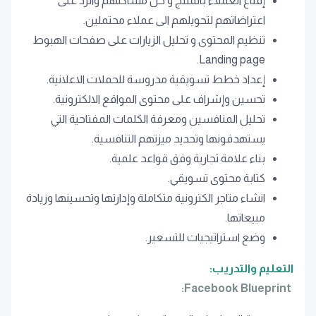
إﻗﻨﺎع اﻟﻌﻤﻼء ﺑﺎﻟﻤﻨﺘﺞ و ﺣﻞ ﻣﺸﺎﻛﻠﻬﻢ واﻟﺮد ﻋﲆ
اﻋﺘﺮاﺿﺎﺗﻬﻢ ﻟﺘﺤﻮﻳﻠﻬﻢ اﱃ ﻋﻤﻼء ﻣﺤﺘﻤﻠﻴﻦ.
ﺗﻨﻈﻴﻢ اﻟﻤﺤﺘﻮى و ﺗﺤﻠﻴﻞ اﻟﺰﻳﺎرات ﻋﲆ ﺻﻔﺤﺎت اﻟﻬﺒﻮط
Landing page.
إﻋﺪاد ﺧﻄﻂ ﺗﺴﻮﻳﻘﻴﺔ ﻣﺪروﺳﺔ ﻟﻠﺤﻤﻼت اﻻﻋﻼﻧﻴﺔ.
ﺗﺤﺴﻴﻦ وإﺷﺮاف ﻋﲆ ﻣﺤﺘﻮى اﻟﻤﻮاﻗﻊ اﻻﻟﻜﺘﺮوﻧﻴﺔ.
ﺗﺤﻠﻴﻞ اﻟﻤﻨﺎﻓﺴﻴﻦ وﻣﻌﺮﻓﺔ اﻟﻜﻠﻤﺎت اﻟﻤﻔﺘﺎﺣﻴﺔ اﻟﺘﻲ
ﻳﺴﺘﻬﺪﻓﻮﻧﻬﺎ وﺗﺤﺪﻳﺪ ﻣﻴﺰﺗﻬﻢ اﻟﺘﻨﺎﻓﺴﻴﺔ.
ﺑﻨﺎء ﻋﻼﻣﺔ ﺗﺠﺎرﻳﺔ وﻓﻖ ﻗﻮاﻋﺪ ﻋﻠﻤﻴﺔ.
ﻛﺘﺎﺑﺔ ﻣﺤﺘﻮى ﺗﺴﻮﻳﻘﻲ.
اﻧﺸﺎء ﻣﺘﺎﺟﺮ اﻟﻜﺘﺮوﻧﻴﺔ ﻣﺘﻜﺎﻣﻠﺔ وإدارﺗﻬﺎ وﺗﺤﺴﻴﻨﻬﺎ وزﻳﺎدة
ﻣﺒﻴﻌﺎﺗﻬﺎ.
وﺿﻊ اﺳﺘﺮاﺗﻴﺠﻴﺎت ﻟﻠﺘﺴﻌﻴﺮ.
التعليم والتدريب:
Facebook Blueprint: