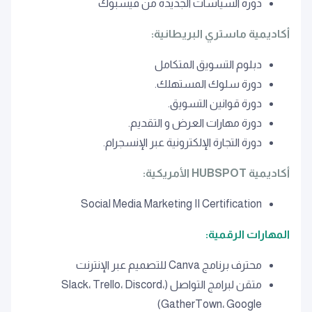
دورة اﻟﺴﻴﺎﺳﺎت اﻟﺠﺪﻳﺪة ﻣﻦ ﻓﻴﺴﺒﻮك
أكاديمية ماستري البريطانية:
دبلوم التسويق المتكامل
دورة ﺳﻠﻮك اﻟﻤﺴﺘﻬﻠﻚ.
دورة ﻗﻮاﻧﻴﻦ اﻟﺘﺴﻮﻳﻖ.
دورة ﻣﻬﺎرات اﻟﻌﺮض و اﻟﺘﻘﺪﻳﻢ.
دورة اﻟﺘﺠﺎرة اﻹﻟﻜﺘﺮوﻧﻴﺔ ﻋﺒﺮ اﻹﻧﺴﺠﺮام.
أكاديمية HUBSPOT الأمريكية:
Social Media Marketing II Certification
المهارات الرقمية:
محترف برنامج Canva للتصميم عبر الإنترنت
متقن لبرامج التواصل (Slack، Trello، Discord،
GatherTown، Google)