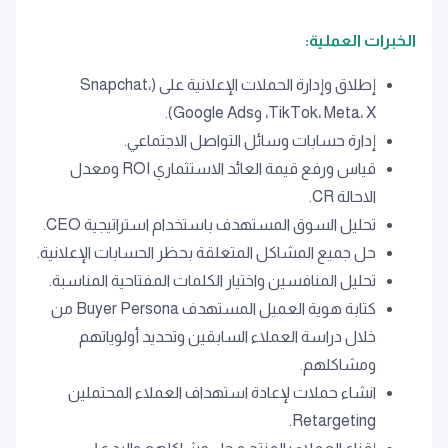
الخبرات العملية:
إطلاق وإدارة الحملات الإعلانية على (Snapchat،
TikTok، Meta، X، وGoogle Ads).
إدارة حسابات وسائل التواصل الاجتماعي.
ﻗﻴﺎس ورﻓﻊ ﻗﻴﻤﺔ اﻟﻌﺎﺋﺪ اﻻﺳﺘﺜﻤﺎري ROI وﻣﻌﺪل
اﻻﺣﺎﻟﺔ CR.
تحليل السوق المستهدف باستخدام استراتيجية CEO.
حل جميع المشاكل المتعلقة بحظر الحسابات الإعلانية.
تحليل المنافسين واختيار الكلمات المفتاحية المناسبة.
ﻛﺘﺎﺑﺔ ﻫﻮﻳﺔ اﻟﻌﻤﻴﻞ اﻟﻤﺴﺘﻬﺪف Buyer Persona ﻣﻦ
ﺧﻼل دراﺳﺔ اﻟﻌﻤﻼء اﻟﺴﺎﺑﻘﻴﻦ وﺗﺤﺪﻳﺪ أوﻟﻮﻳﺎﺗﻬﻢ
وﻣﺸﺎﻛﻠﻬﻢ.
اﻧﺸﺎء ﺣﻤﻼت ﻹﻋﺎدة اﺳﺘﻬﺪاف اﻟﻌﻤﻼء اﻟﻤﺤﺘﻤﻠﻴﻦ
Retargeting.