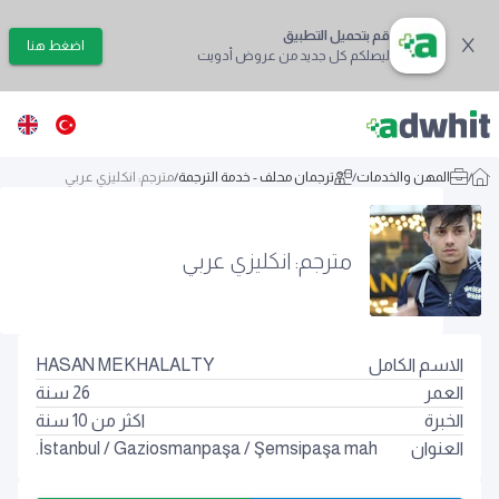
قم بتحميل التطبيق
اضغط هنا
ليصلكم كل جديد من عروض أدويت
/
المهن والخدمات
/
ترجمان محلف - خدمة الترجمة
/
مترجم: انكليزي عربي
مترجم: انكليزي عربي
الاسم الكامل
HASAN MEKHALALTY
العمر
26
سنة
الخبرة
اكثر من 10 سنة
العنوان
Şemsipaşa mah.
/
Gaziosmanpaşa
/
İstanbul