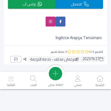
الاتصال
واتس آب
. İngilizce Arapça Tercümanı
التقييم
:
0
/ 5
0 عملية تقييم
2021
/
11
/
27
ترجمان محلف - خدمة الترجمة
اضافة عرض
الرئيسية
حسابي
البحث
القائمة