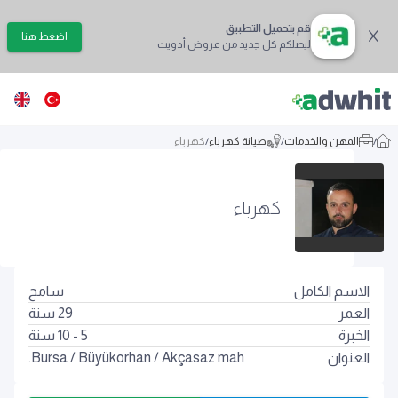
قم بتحميل التطبيق
اضغط هنا
ليصلكم كل جديد من عروض أدويت
/
المهن والخدمات
/
صيانة كهرباء
/
كهرباء
كهرباء
الاسم الكامل
سامح
العمر
29
سنة
الخبرة
5 - 10 سنة
العنوان
Akçasaz mah.
/
Büyükorhan
/
Bursa