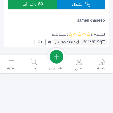
الاتصال
واتس آب
sameh khaseeb
التقييم
:
0
/ 5
0 عملية تقييم
2023
/
01
/
16
صيانة كهرباء
اضافة عرض
الرئيسية
حسابي
البحث
القائمة