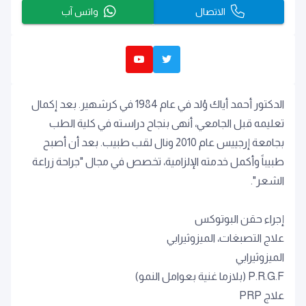
الاتصال
واتس آب
الدكتور أحمد أياك وُلد في عام 1984 في كرشهير. بعد إكمال
تعليمه قبل الجامعي، أنهى بنجاح دراسته في كلية الطب
بجامعة إرجييس عام 2010 ونال لقب طبيب. بعد أن أصبح
طبيباً وأكمل خدمته الإلزامية، تخصص في مجال "جراحة زراعة
الشعر".
إجراء حقن البوتوكس
علاج التصبغات، الميزوثيرابي
الميزوثيرابي
P.R.G.F (بلازما غنية بعوامل النمو)
علاج PRP