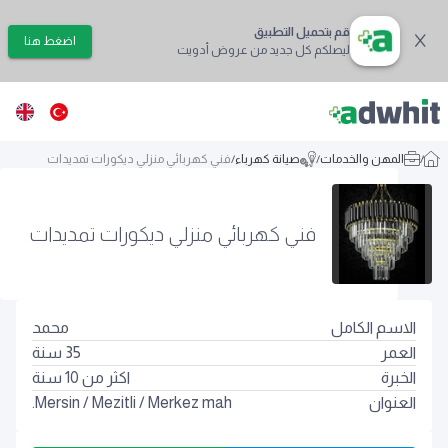
قم بتحميل التطبيق
اضغط هنا
ليصلكم كل جديد من عروض أدويت
/
المهن والخدمات
/
صيانة كهرباء
/
فني كهربائي منزلي ديكورات تمديدات
فني كهربائي منزلي ديكورات تمديدات
الاسم الكامل
محمد
العمر
35
سنة
الخبرة
اكثر من 10 سنة
العنوان
Merkez mah.
/
Mezitli
/
Mersin