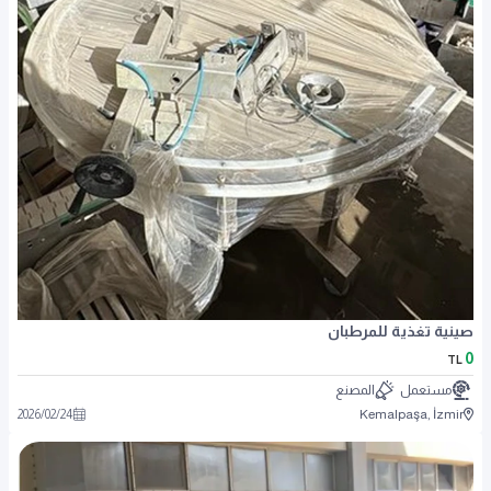
صينية تغذية للمرطبان
0
TL
مستعمل
المصنع
2026
/
02
/
24
Kemalpaşa, İzmir