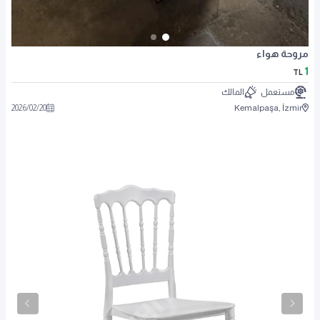
مروحة هواء
1
TL
مستعمل
المالك
2026
/
02
/
20
Kemalpaşa, İzmir