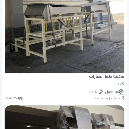
ماكينة خلط البهارات
0
TL
مستعمل
المالك
2026
/
02
/
24
Kemalpaşa, İzmir