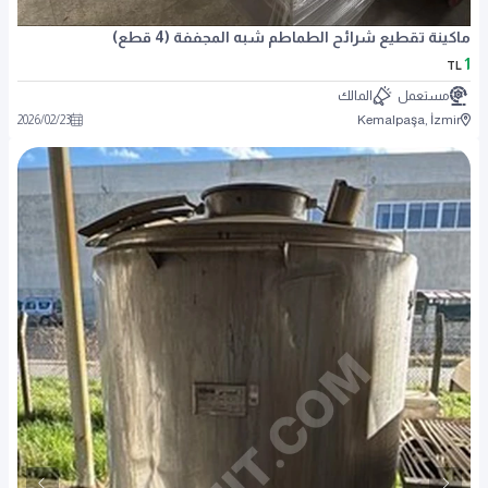
ماكينة تقطيع شرائح الطماطم شبه المجففة (4 قطع)
1
TL
مستعمل
المالك
2026
/
02
/
23
Kemalpaşa, İzmir