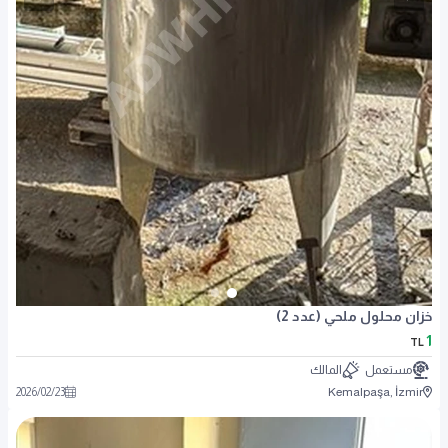
خزان محلول ملحي (عدد 2)
1
TL
مستعمل
المالك
2026
/
02
/
23
Kemalpaşa, İzmir