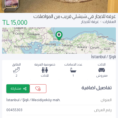
غرفه للايجار في شيشلي قريب من المواصلات
TL
15,000
العقارات
غرفة للايجار
İstanbul / Şişli
الاثاث
عدد الحمامات
خصوصية الغرفة
الطابق
مفروش
1
للاناث
2
تفاصيل اضافية
مشاركة
العنوان
İstanbul / Şişli / Mecidiyeköy mah.
رقم العرض
00455303