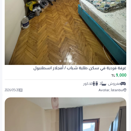
غرفة فردية في سكن طلبة شباب / أفجلار اسطنبول
9,000
TL
مفروش
2
للذكور
2026
/
05
/
20
Avcılar, İstanbul