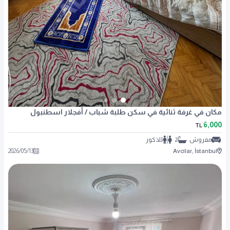
مكان في غرفة ثنائية في سكن طلبة شباب / أفجلار اسطنبول
6,000
TL
مفروش
2
للذكور
2026
/
05
/
13
Avcılar, İstanbul