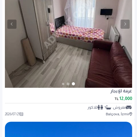
غرفة للإيجار
12,000
TL
مفروش
1
للذكور
2026
/
07
/
21
Balçova, İzmir