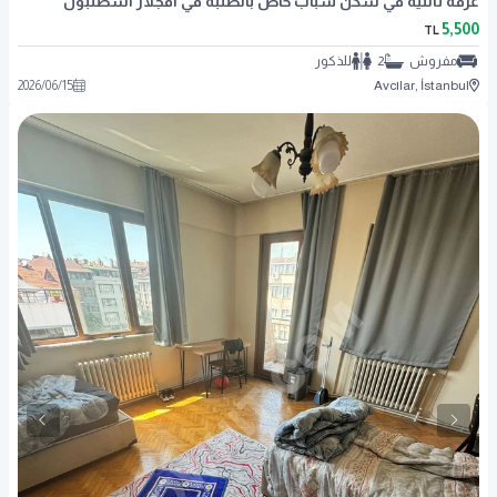
غرفة ثانئية في سكن شباب خاص بالطلبة في أفجلار اسطنبول
5,500
TL
مفروش
2
للذكور
2026
/
06
/
15
Avcılar, İstanbul